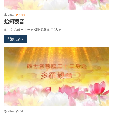
xlfm
100
蛤蜊觀音
觀世音菩薩三十三身-25-蛤蜊觀音(天身…
閱讀更多 »
xlfm
54