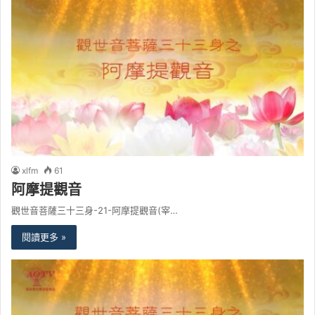
xlfm
61
阿摩提觀音
觀世音菩薩三十三身-21-阿摩提觀音(宰…
閱讀更多 »