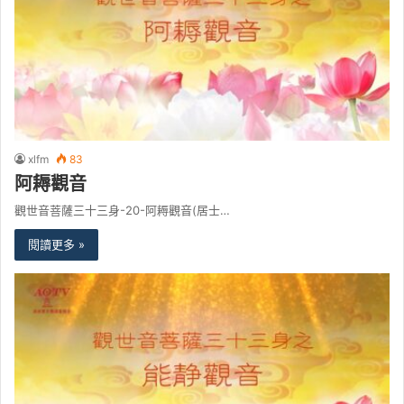
xlfm
83
阿耨觀音
觀世音菩薩三十三身-20-阿耨觀音(居士…
閱讀更多 »