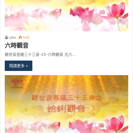
xlfm
100
六時觀音
觀世音菩薩三十三身-25-六時觀音 光六…
閱讀更多 »