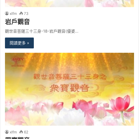
xlfm
73
岩戶觀音
觀世音菩薩三十三身-18-岩戶觀音(優婆…
閱讀更多 »
xlfm
62