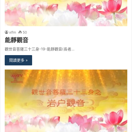
xlfm
50
能靜觀音
觀世音菩薩三十三身-19-能靜觀音(長者…
閱讀更多 »