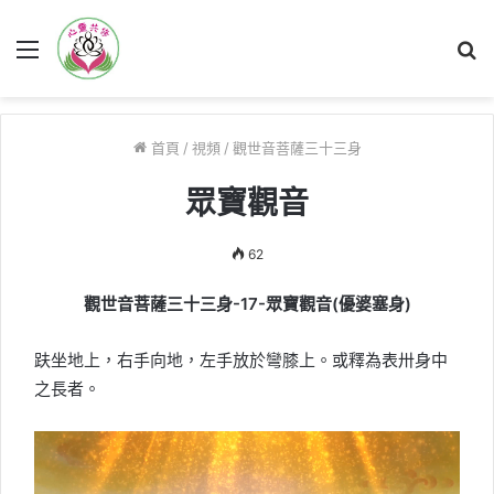
菜
搜
單
尋
首頁
/
視頻
/
觀世音菩薩三十三身
眾寶觀音
62
觀世音菩薩三十三身-17-眾寶觀音(優婆塞身)
趺坐地上，右手向地，左手放於彎膝上。或釋為表卅身中
之長者。