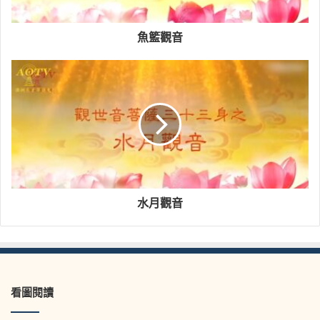
魚籃觀音
水月觀音
看圖閱讀