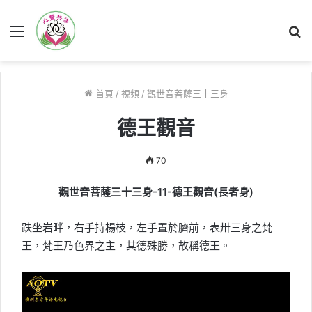
菜
搜
單
尋
首頁
/
視頻
/
觀世音菩薩三十三身
德王觀音
70
觀世音菩薩三十三身-11-德王觀音(長者身)
趺坐岩畔，右手持楊枝，左手置於臍前，表卅三身之梵
王，梵王乃色界之主，其德殊勝，故稱德王。