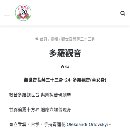
菜
搜
單
尋
首頁
/
視頻
/
觀世音菩薩三十三身
多羅觀音
54
觀世音菩薩三十三身-24-多羅觀音(童女身)
救苦多羅觀世音 與樂拔苦現剎塵
甘露徧灑十方界 遍應六趣普現身
直立乘雲，合掌，手持青蓮花
Oleksandr Orlovskyi
。