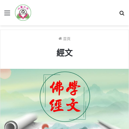
菜
搜
單
尋
首頁
經文