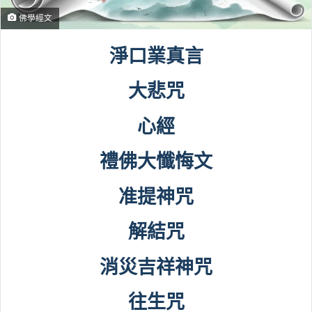
佛學經文
淨口業真言
大悲咒
心經
禮佛大懺悔文
准提神咒
解結咒
消災吉祥神咒
往生咒